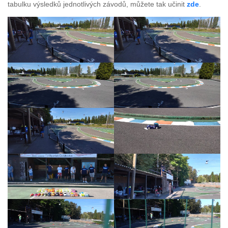
tabulku výsledků jednotlivých závodů, můžete tak učinit
zde
.