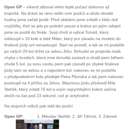
Open GP
– víkend sliboval velmi teplé počasí dokonce až
tropické. Na dráze se ráno sešlo osm jezdců a okolo desáté
hodiny jsme začali jezdit. Před obědem jsme zvládli v klidu dvě
rozjížďky, třetí se jela po polední pauze a krátce po jejím odejetí
jsme se pustili do finále. Svoji chvíli si vybral Tomáš, který
odstoupil v 10 kole a také Milan, který pro závadu na modelu do
finálové jízdy ani nenastoupil. Start se povedl, a tak se mi podařilo
po celých 20 kol držet za sebou Jirku. Bohužel se projevila malá
chyba v brzdách, která mne donutila zastavit a ztratil jsem během
chvíle 5 kol. za svou osobu jsem pak závodil po zbytek finálové
jízdy sám se sebou a s nájezdem kol. nakonec se mi podařilo
v předposledním kole předejet Petra Pšondra a tak jsem nakonec
postoupil na 4 příčku za Jirkou. Bláznivou jízdu předvedl Míla
Stehlík, který zvládl 76 kol a svým nejrychlejším kolem začíná
útočit na čas pod 23 sekund, což je úctyhodné.
Na stupních vítězů pak stáli tito jezdci:
Open GP:
1. Miloslav Stehlík; 2. Jiří Těhník; 3. Zdenek