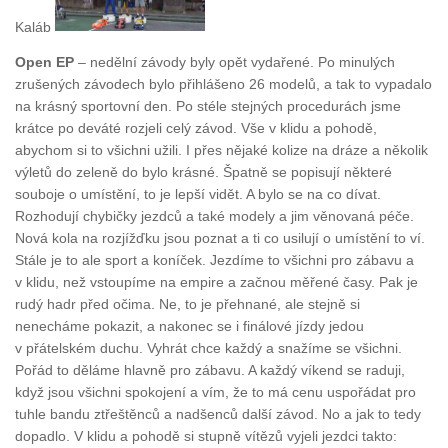
Kaláb
Open EP
– nedělní závody byly opět vydařené. Po minulých
zrušených závodech bylo přihlášeno 26 modelů, a tak to vypadalo
na krásný sportovní den. Po stéle stejných procedurách jsme
krátce po deváté rozjeli celý závod. Vše v klidu a pohodě,
abychom si to všichni užili. I přes nějaké kolize na dráze a několik
výletů do zeleně do bylo krásné. Špatně se popisují některé
souboje o umístění, to je lepší vidět. A bylo se na co dívat.
Rozhodují chybičky jezdců a také modely a jim věnovaná péče.
Nová kola na rozjížďku jsou poznat a ti co usilují o umístění to ví.
Stále je to ale sport a koníček. Jezdíme to všichni pro zábavu a
v klidu, než vstoupíme na empire a začnou měřené časy. Pak je
rudý hadr před očima. Ne, to je přehnané, ale stejně si
nenecháme pokazit, a nakonec se i finálové jízdy jedou
v přátelském duchu. Vyhrát chce každý a snažíme se všichni.
Pořád to děláme hlavně pro zábavu. A každý víkend se raduji,
když jsou všichni spokojení a vím, že to má cenu uspořádat pro
tuhle bandu ztřeštěnců a nadšenců další závod. No a jak to tedy
dopadlo. V klidu a pohodě si stupně vítězů vyjeli jezdci takto: