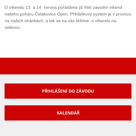
O víkendu 13. a 14. června pořádáme již třetí závodní víkend
našeho poháru Čelákovice Open. Přihláškový systém je v provozu
na našich stránkách, a tak se na vás těšíme, o víkendu na
viděnou.
PŘIHLÁŠENÍ DO ZÁVODU
KALENDÁŘ